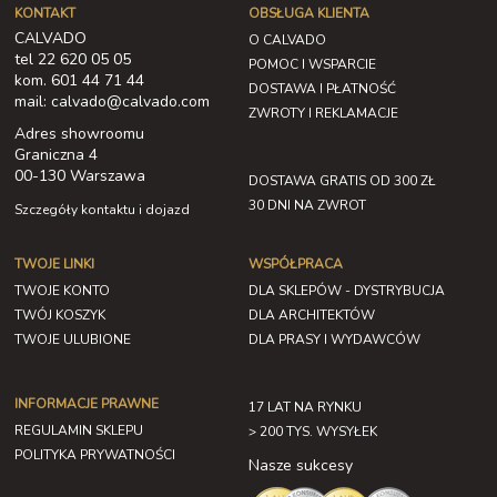
KONTAKT
OBSŁUGA KLIENTA
CALVADO
O CALVADO
tel 22 620 05 05
POMOC I WSPARCIE
kom. 601 44 71 44
DOSTAWA I PŁATNOŚĆ
mail: calvado@calvado.com
ZWROTY I REKLAMACJE
Adres showroomu
Graniczna 4
00-130 Warszawa
DOSTAWA GRATIS OD 300 ZŁ
30 DNI NA ZWROT
Szczegóły kontaktu i dojazd
TWOJE LINKI
WSPÓŁPRACA
TWOJE KONTO
DLA SKLEPÓW - DYSTRYBUCJA
TWÓJ KOSZYK
DLA ARCHITEKTÓW
TWOJE ULUBIONE
DLA PRASY I WYDAWCÓW
INFORMACJE PRAWNE
17 LAT NA RYNKU
REGULAMIN SKLEPU
> 200 TYS. WYSYŁEK
POLITYKA PRYWATNOŚCI
Nasze sukcesy