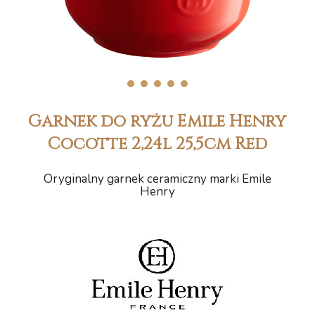
1
2
3
4
5
Garnek do ryżu Emile Henry
Cocotte 2,24l 25,5cm Red
Oryginalny garnek ceramiczny marki Emile
Henry