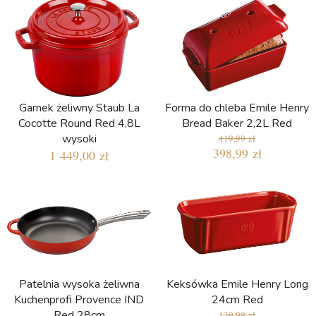
Garnek żeliwny Staub La
Forma do chleba Emile Henry
Cocotte Round Red 4,8L
Bread Baker 2,2L Red
wysoki
419,99 zł
398,99 zł
1 449,00 zł
Patelnia wysoka żeliwna
Keksówka Emile Henry Long
Kuchenprofi Provence IND
24cm Red
Red 28cm
139,99 zł