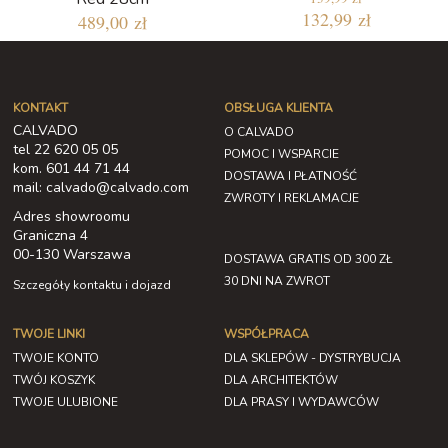
132,99 zł
489,00 zł
KONTAKT
OBSŁUGA KLIENTA
CALVADO
O CALVADO
tel 22 620 05 05
POMOC I WSPARCIE
kom. 601 44 71 44
DOSTAWA I PŁATNOŚĆ
mail: calvado@calvado.com
ZWROTY I REKLAMACJE
Adres showroomu
Graniczna 4
00-130 Warszawa
DOSTAWA GRATIS OD 300 ZŁ
30 DNI NA ZWROT
Szczegóły kontaktu i dojazd
TWOJE LINKI
WSPÓŁPRACA
TWOJE KONTO
DLA SKLEPÓW - DYSTRYBUCJA
TWÓJ KOSZYK
DLA ARCHITEKTÓW
TWOJE ULUBIONE
DLA PRASY I WYDAWCÓW