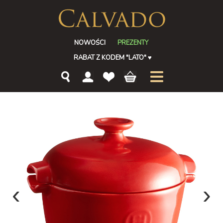
NOWOŚCI
PREZENTY
RABAT Z KODEM "LATO"
♥
‹
›