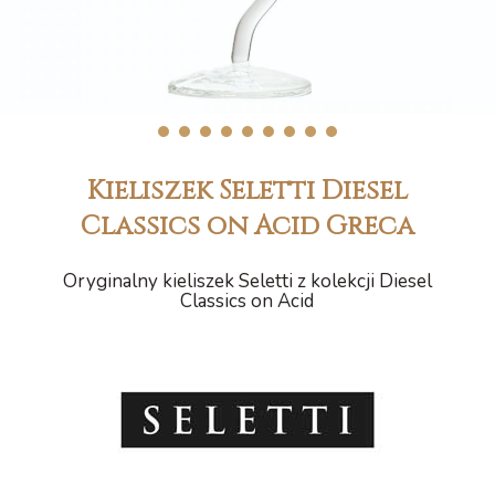
1
2
3
4
5
6
7
8
9
Kieliszek Seletti Diesel
Classics on Acid Greca
Oryginalny kieliszek Seletti z kolekcji Diesel
Classics on Acid