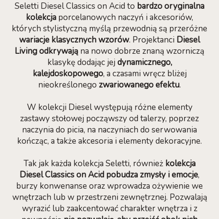
Seletti Diesel Classics on Acid to
bardzo oryginalna
kolekcja
porcelanowych naczyń i akcesoriów,
których stylistyczną myślą przewodnią są przeróżne
wariacje klasycznych wzorów
. Projektanci
Diesel
Living odkrywają
na nowo dobrze znaną wzorniczą
klasykę dodając jej
dynamicznego,
kalejdoskopowego
, a czasami wręcz bliżej
nieokreślonego
zwariowanego efektu
.
W kolekcji Diesel występują różne elementy
zastawy stołowej począwszy od talerzy, poprzez
naczynia do picia, na naczyniach do serwowania
kończąc, a także akcesoria i elementy dekoracyjne.
Tak jak każda kolekcja Seletti, również
kolekcja
Diesel Classics on Acid pobudza zmysły i emocje
,
burzy konwenanse oraz wprowadza ożywienie we
wnętrzach lub w przestrzeni zewnętrznej. Pozwalają
wyrazić lub zaakcentować charakter wnętrza i z