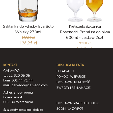
Szklanka do whisky Eva Solo
Kieliszek/Szklanka
Whisky 270ml
Rosendahl Premium do piwa
600ml - zestaw 2szt
135,00 zł
128,25 zł
99,00 zł
89,10 zł
Najniższa cena w ciągu ostatnich 30
dni: 84,15 zł
KONTAKT
OBSŁUGA KLIENTA
CALVADO
O CALVADO
tel 22 620 05 05
POMOC I WSPARCIE
kom. 601 44 71 44
DOSTAWA I PŁATNOŚĆ
mail: calvado@calvado.com
ZWROTY I REKLAMACJE
Adres showroomu
Graniczna 4
00-130 Warszawa
DOSTAWA GRATIS OD 300 ZŁ
30 DNI NA ZWROT
Szczegóły kontaktu i dojazd