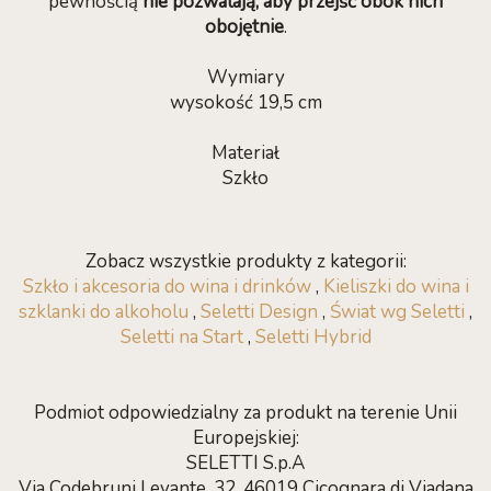
pewnością
nie pozwalają, aby przejść obok nich
obojętnie
.
Wymiary
wysokość 19,5 cm
Materiał
Szkło
Zobacz wszystkie produkty z kategorii:
Szkło i akcesoria do wina i drinków
,
Kieliszki do wina i
szklanki do alkoholu
,
Seletti Design
,
Świat wg Seletti
,
Seletti na Start
,
Seletti Hybrid
Podmiot odpowiedzialny za produkt na terenie Unii
Europejskiej:
SELETTI S.p.A
Via Codebruni Levante, 32, 46019 Cicognara di Viadana