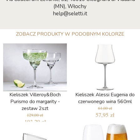
(MN), Włochy
help@seletti.it
ZOBACZ PRODUKTY W PODOBNYM KOLORZE
Kieliszek Villeroy&Boch
Kieliszek Alessi Eugenia do
Purismo do margarity -
czerwonego wina 560ml
zestaw 2szt
61,00 zł
57,95 zł
129,00 zł
103,20 zł