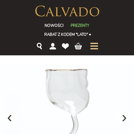
NOWOŚCI
PREZENTY
RABAT Z KODEM "LATO"
♥
‹
›