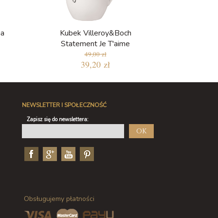
na
Kubek Villeroy&Boch
Statement Je T'aime
49,00 zł
39,20 zł
NEWSLETTER I SPOŁECZNOŚĆ
Zapisz się do newslettera:
OK
Obsługujemy płatności