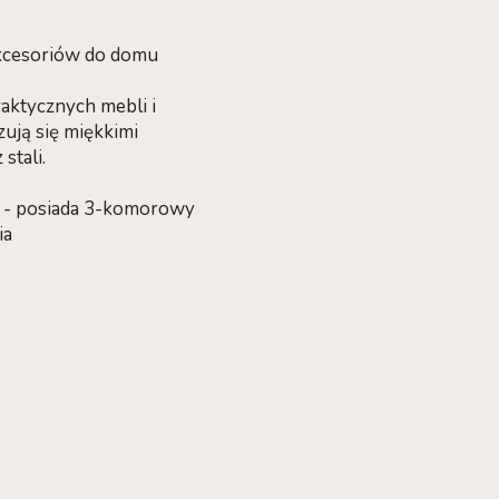
akcesoriów do domu
aktycznych mebli i
zują się miękkimi
stali.
i - posiada 3-komorowy
ia