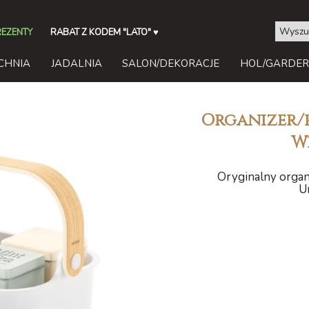
REZENTY
RABAT Z KODEM "LATO"
♥
CHNIA
JADALNIA
SALON/DEKORACJE
HOL/GARDE
Organizer/
W
Oryginalny organ
U