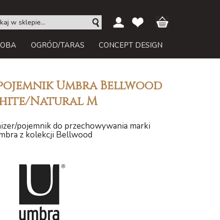
ROBA
OGRÓD/TARAS
CONCEPT DESIGN
pojemnik Umbra Bellwood
hite/Natural M
izer/pojemnik do przechowywania marki
mbra z kolekcji Bellwood