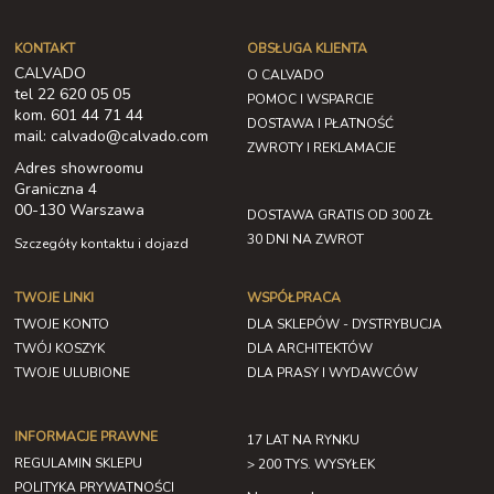
KONTAKT
OBSŁUGA KLIENTA
CALVADO
O CALVADO
tel 22 620 05 05
POMOC I WSPARCIE
kom. 601 44 71 44
DOSTAWA I PŁATNOŚĆ
mail: calvado@calvado.com
ZWROTY I REKLAMACJE
Adres showroomu
Graniczna 4
00-130 Warszawa
DOSTAWA GRATIS OD 300 ZŁ
30 DNI NA ZWROT
Szczegóły kontaktu i dojazd
TWOJE LINKI
WSPÓŁPRACA
TWOJE KONTO
DLA SKLEPÓW - DYSTRYBUCJA
TWÓJ KOSZYK
DLA ARCHITEKTÓW
TWOJE ULUBIONE
DLA PRASY I WYDAWCÓW
INFORMACJE PRAWNE
17 LAT NA RYNKU
REGULAMIN SKLEPU
> 200 TYS. WYSYŁEK
POLITYKA PRYWATNOŚCI