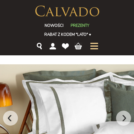
NOWOŚCI
PREZENTY
RABAT Z KODEM "LATO"
♥
‹
›