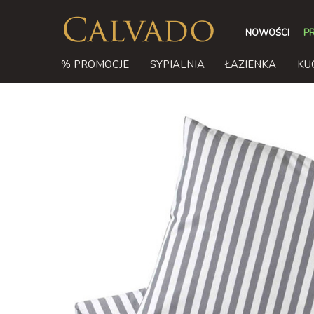
NOWOŚCI
P
% PROMOCJE
SYPIALNIA
ŁAZIENKA
KU