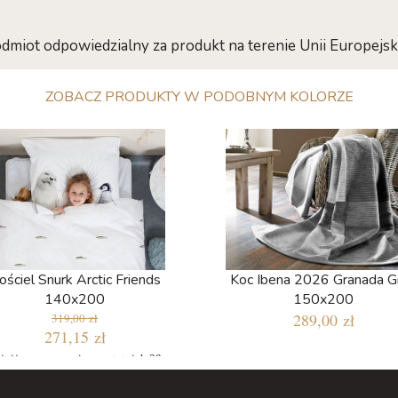
dmiot odpowiedzialny za produkt na terenie Unii Europejski
ZOBACZ PRODUKTY W PODOBNYM KOLORZE
ościel Snurk Arctic Friends
Koc Ibena 2026 Granada G
140x200
150x200
289,00 zł
319,00 zł
271,15 zł
jniższa cena w ciągu ostatnich 30
dni: 271,15 zł