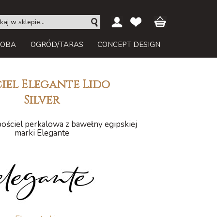
ROBA
OGRÓD/TARAS
CONCEPT DESIGN
iel Elegante Lido
Silver
ościel perkalowa z bawełny egipskiej
marki Elegante