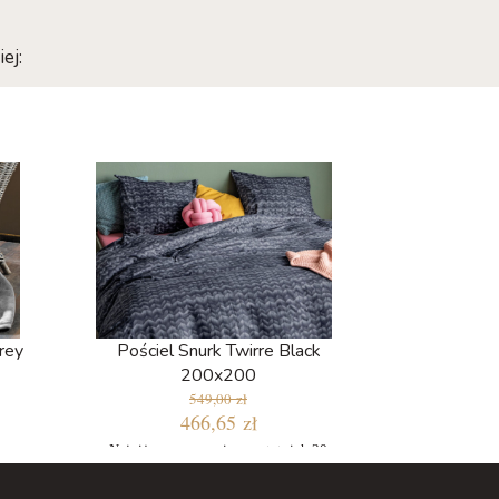
ej:
rey
Pościel Snurk Twirre Black
200x200
549,00 zł
466,65 zł
Najniższa cena w ciągu ostatnich 30
dni: 466,65 zł