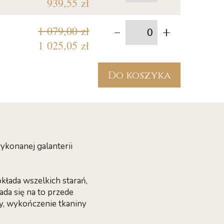
939,55 zł
-
+
1 079,00 zł
1 025,05 zł
Do koszyka
ykonanej galanterii
kłada wszelkich starań,
ada się na to przede
ny, wykończenie tkaniny