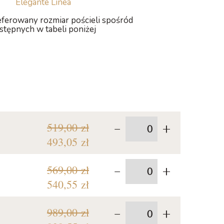
Elegante Linea
ferowany rozmiar pościeli spośród
stępnych w tabeli poniżej
-
+
519,00 zł
493,05 zł
-
+
569,00 zł
540,55 zł
-
+
989,00 zł