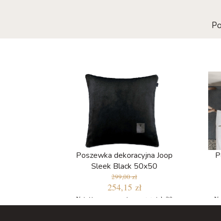
Po
Poszewka dekoracyjna Joop
P
Sleek Black 50x50
299,00 zł
254,15 zł
Najniższa cena w ciągu ostatnich 30
Na
dni: 254,15 zł