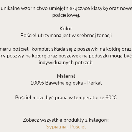
e unikalne wzornictwo umiejętnie łączące klasykę oraz now
pościelowej.
Kolor
Pościel utrzymana jest w srebrnej tonacji
iaru pościeli, komplet składa się z poszewki na kołdrę ora
ary poszwy na kołdrę oraz poszewek na poduszki mogą by
indywidualnych potrzeb.
Materiał
100% Bawełna egipska - Perkal
o
Pościel może być prana w temperaturze 60
C
Zobacz wszystkie produkty z kategorii:
Sypialnia
,
Pościel