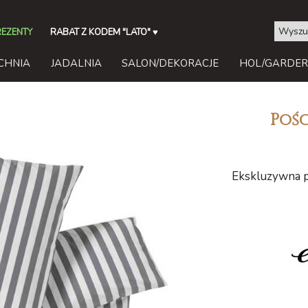
REZENTY
RABAT Z KODEM "LATO"
♥
CHNIA
JADALNIA
SALON/DEKORACJE
HOL/GARDE
Pośc
Ekskluzywna p