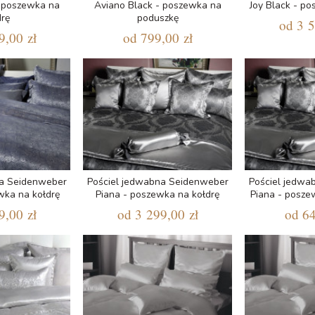
- poszewka na
Aviano Black - poszewka na
Joy Black - po
drę
poduszkę
od
3 5
9,00 zł
od
799,00 zł
na Seidenweber
Pościel jedwabna Seidenweber
Pościel jedwa
wka na kołdrę
Piana - poszewka na kołdrę
Piana - posze
9,00 zł
od
3 299,00 zł
od
64