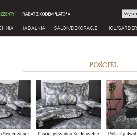
REZENTY
RABAT Z KODEM "LATO"
♥
CHNIA
JADALNIA
SALON/DEKORACJE
HOL/GARDE
Pościel
na Seidenweber
Pościel jedwabna Seidenweber
Pościel jedwa