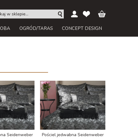
ROBA
OGRÓD/TARAS
CONCEPT DESIGN
bna Seidenweber
Pościel jedwabna Seidenweber