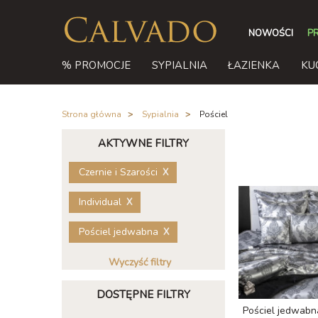
NOWOŚCI
P
% PROMOCJE
SYPIALNIA
ŁAZIENKA
KU
Strona główna
/
Sypialnia
/
Pościel
AKTYWNE FILTRY
Czernie i Szarości
Individual
Pościel jedwabna
Wyczyść filtry
DOSTĘPNE FILTRY
Pościel jedwab