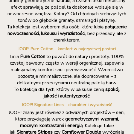
tkaniny, geometryczne nadruki, a czasem lekki metaliczny
efekt sprawiają, że pościel ta doskonale wpisuje się w
nowoczesne wnętrza. Kolory? Od chłodnych srebrzystych
tonów po głębokie granaty, szmaragd i platynę.
Ta kolekcja jest wyborem dla osób, które lubią
połączenie
nowoczesności, luksusu i wyrazistości
, bez przesady, ale z
charakterem.
JOOP! Pure Cotton – komfort w najczystszej postaci
Linia
Pure Cotton
to powrót do natury i prostoty. 100%
czystej bawełny, często w wersji organicznej, zapewnia
maksymalny komfort snu i przewiewność. Wzornictwo
pozostaje minimalistyczne, ale dopracowane – z
delikatnymi przeszyciami i neutralną paletą barw.
To kolekcja dla tych, którzy w luksusie cenią
spokój,
jakość i autentyczność
.
JOOP! Signature Lines – charakter i wyrazistość
JOOP! znany jest również z odważnych projektów – serii,
które przyciągają wzrok
geometrycznymi wzorami,
mocnymi kontrastami i energią
. Kolekcje takie
jak
Signature Stripes
czy
Cornflower Double
wyróżniają