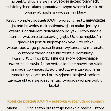
projekty skupiają się na
wysokiej jakości tkaninach,
subtelnych detalach i ponadczasowym wzornictwie
, które
tworzy atmosferę wyciszenia i klasy.
Każdy komplet pościeli JOOP! tworzony jest z
najwyższej
jakości bawełny makosatynowej lub mako-jerseyu
,
często z dodatkiem delikatnego połysku, który nadaje
tkaninie wrażenie luksusowej głębi. Uczucie miękkości i
gładkości jest tu nieprzypadkowe – to efekt
wieloetapowego procesu tkania i wykańczania materiału,
w którym żaden detal nie zostaje pominięty.
Tkaniny JOOP! są
przyjazne dla skóry, oddychające i
trwałe
, co sprawia, że pozostają idealne nawet po wielu
praniach. Co więcej, dzięki praktycznym zapięciom na
zamek błyskawiczny i precyzyjnemu krojowi, pościel
zawsze układa się idealnie, zachowując swój pierwotny
kształt.
Kolekcje pościeli JOOP! – estetyka w różnych odsłonach
Marka JOOP! co sezon prezentuje kolekcje pościeli, które