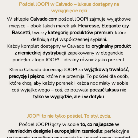
Pościel JOOP! w Calvado – luksus dostępny na
wyciągnięcie ręki
W sklepie
Calvado.com
pościel JOOP! zajmuje wyjątkowe
miejsce – obok takich marek jak
Fleuresse, Elegante czy
Bassetti
, tworzy
kategorię produktów premium
, które
definiują styl współczesnej sypialni.
Każdy komplet dostępny w Calvado to
oryginalny produkt
z niemieckiej dystrybucji
, zapakowany w eleganckie
pudełko z logo JOOP! – idealny również jako prezent.
Klienci Calvado doceniają JOOP! za
wyjątkową trwałość,
precyzję i piękno
, które nie przemija. To pościel dla osób,
które chcą, aby każdy poranek i każda noc miały w sobie
coś wyjątkowego – coś, co pozwala
poczuć luksus nie
tylko w wyglądzie, ale i w dotyku
.
JOOP! to nie tylko pościel. To styl życia.
Pościel JOOP! łączy w sobie
to, co najlepsze w
niemieckim designie i europejskim rzemiośle
: perfekcyjne
wykonanie, wyrafinowaną estetykę i niezrównany komfort