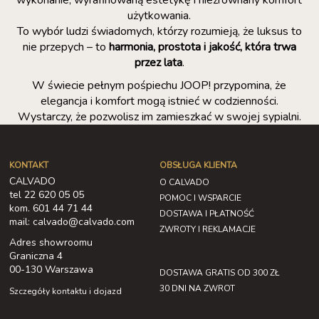
użytkowania.
To wybór ludzi świadomych, którzy rozumieją, że luksus to
nie przepych – to
harmonia, prostota i jakość, która trwa
przez lata
.
W świecie pełnym pośpiechu JOOP! przypomina, że
elegancja i komfort mogą istnieć w codzienności.
Wystarczy, że pozwolisz im zamieszkać w swojej sypialni.
KONTAKT
OBSŁUGA KLIENTA
CALVADO
O CALVADO
tel 22 620 05 05
POMOC I WSPARCIE
kom. 601 44 71 44
DOSTAWA I PŁATNOŚĆ
mail: calvado@calvado.com
ZWROTY I REKLAMACJE
Adres showroomu
Graniczna 4
00-130 Warszawa
DOSTAWA GRATIS OD 300 ZŁ
30 DNI NA ZWROT
Szczegóły kontaktu i dojazd