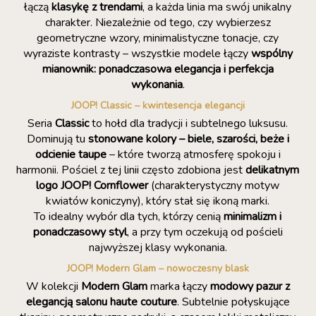
łączą
klasykę z trendami
, a każda linia ma swój unikalny
charakter. Niezależnie od tego, czy wybierzesz
geometryczne wzory, minimalistyczne tonacje, czy
wyraziste kontrasty – wszystkie modele łączy
wspólny
mianownik: ponadczasowa elegancja i perfekcja
wykonania
.
JOOP! Classic – kwintesencja elegancji
Seria
Classic
to hołd dla tradycji i subtelnego luksusu.
Dominują tu
stonowane kolory – biele, szarości, beże i
odcienie taupe
– które tworzą atmosferę spokoju i
harmonii. Pościel z tej linii często zdobiona jest
delikatnym
logo JOOP! Cornflower
(charakterystyczny motyw
kwiatów koniczyny), który stał się ikoną marki.
To idealny wybór dla tych, którzy cenią
minimalizm i
ponadczasowy styl
, a przy tym oczekują od pościeli
najwyższej klasy wykonania.
JOOP! Modern Glam – nowoczesny blask
W kolekcji
Modern Glam
marka łączy
modowy pazur z
elegancją salonu haute couture
. Subtelnie połyskujące