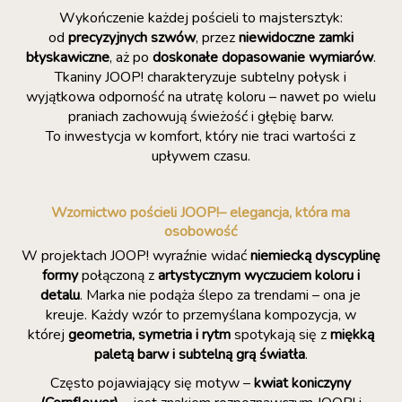
Wykończenie każdej pościeli to majstersztyk:
od
precyzyjnych szwów
, przez
niewidoczne zamki
błyskawiczne
, aż po
doskonałe dopasowanie wymiarów
.
Tkaniny JOOP! charakteryzuje subtelny połysk i
wyjątkowa odporność na utratę koloru – nawet po wielu
praniach zachowują świeżość i głębię barw.
To inwestycja w komfort, który nie traci wartości z
upływem czasu.
Wzornictwo pościeli JOOP!– elegancja, która ma
osobowość
W projektach JOOP! wyraźnie widać
niemiecką dyscyplinę
formy
połączoną z
artystycznym wyczuciem koloru i
detalu
. Marka nie podąża ślepo za trendami – ona je
kreuje. Każdy wzór to przemyślana kompozycja, w
której
geometria, symetria i rytm
spotykają się z
miękką
paletą barw i subtelną grą światła
.
Często pojawiający się motyw –
kwiat koniczyny