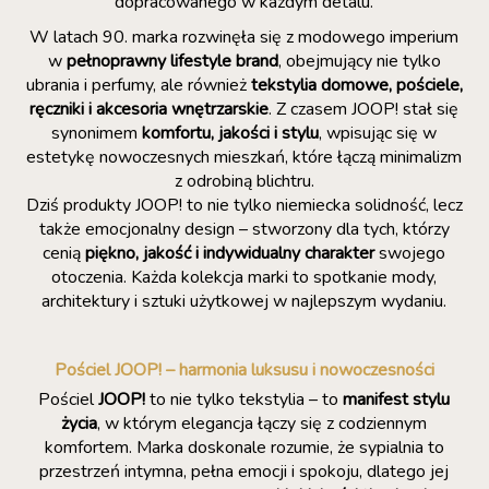
dopracowanego w każdym detalu.
W latach 90. marka rozwinęła się z modowego imperium
w
pełnoprawny lifestyle brand
, obejmujący nie tylko
ubrania i perfumy, ale również
tekstylia domowe, pościele,
ręczniki i akcesoria wnętrzarskie
. Z czasem JOOP! stał się
synonimem
komfortu, jakości i stylu
, wpisując się w
estetykę nowoczesnych mieszkań, które łączą minimalizm
z odrobiną blichtru.
Dziś produkty JOOP! to nie tylko niemiecka solidność, lecz
także emocjonalny design – stworzony dla tych, którzy
cenią
piękno, jakość i indywidualny charakter
swojego
otoczenia. Każda kolekcja marki to spotkanie mody,
architektury i sztuki użytkowej w najlepszym wydaniu.
Pościel JOOP! – harmonia luksusu i nowoczesności
Pościel
JOOP!
to nie tylko tekstylia – to
manifest stylu
życia
, w którym elegancja łączy się z codziennym
komfortem. Marka doskonale rozumie, że sypialnia to
przestrzeń intymna, pełna emocji i spokoju, dlatego jej