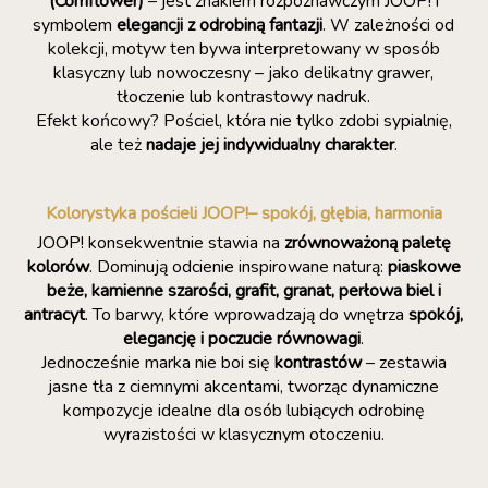
(Cornflower)
– jest znakiem rozpoznawczym JOOP! i
symbolem
elegancji z odrobiną fantazji
. W zależności od
kolekcji, motyw ten bywa interpretowany w sposób
klasyczny lub nowoczesny – jako delikatny grawer,
tłoczenie lub kontrastowy nadruk.
Efekt końcowy? Pościel, która nie tylko zdobi sypialnię,
ale też
nadaje jej indywidualny charakter
.
Kolorystyka pościeli JOOP!– spokój, głębia, harmonia
JOOP! konsekwentnie stawia na
zrównoważoną paletę
kolorów
. Dominują odcienie inspirowane naturą:
piaskowe
beże, kamienne szarości, grafit, granat, perłowa biel i
antracyt
. To barwy, które wprowadzają do wnętrza
spokój,
elegancję i poczucie równowagi
.
Jednocześnie marka nie boi się
kontrastów
– zestawia
jasne tła z ciemnymi akcentami, tworząc dynamiczne
kompozycje idealne dla osób lubiących odrobinę
wyrazistości w klasycznym otoczeniu.