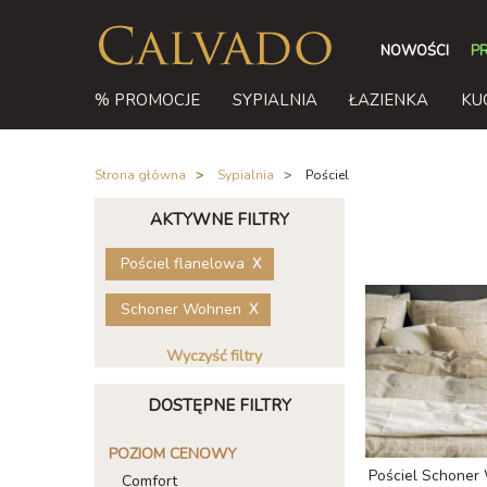
NOWOŚCI
P
% PROMOCJE
SYPIALNIA
ŁAZIENKA
KU
Strona główna
/
Sypialnia
/
Pościel
AKTYWNE FILTRY
Pościel flanelowa
Schoner Wohnen
Wyczyść filtry
DOSTĘPNE FILTRY
POZIOM CENOWY
Pościel Schoner
Comfort