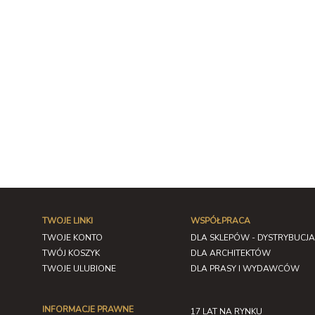
TWOJE LINKI
WSPÓŁPRACA
TWOJE KONTO
DLA SKLEPÓW - DYSTRYBUCJA
TWÓJ KOSZYK
DLA ARCHITEKTÓW
TWOJE ULUBIONE
DLA PRASY I WYDAWCÓW
INFORMACJE PRAWNE
17 LAT NA RYNKU