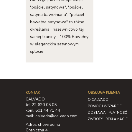
"pościel satynowa", "pościel
satyna bawełniana", "pościel
bawełna satynowa" to różne
określania i nazewnictwo tej
samej tkaniny - 100% Bawełny
w eleganckim satynowym
splocie
KONTAKT
OBSŁUGA KLIENTA
CALVADO
O CALVADO
tel 22 620 05 05
POMOC I WSPARCIE
kom. 601 44 71 44
DOSTAWA I PŁATNOŚĆ
mail: calvado@calvado.com
ZWROTY I REKLAMACJE
Adres showroomu
Graniczna 4