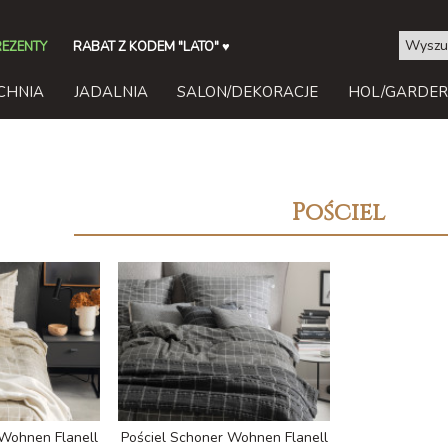
REZENTY
RABAT Z KODEM "LATO"
♥
CHNIA
JADALNIA
SALON/DEKORACJE
HOL/GARDE
Pościel
 Wohnen Flanell
Pościel Schoner Wohnen Flanell