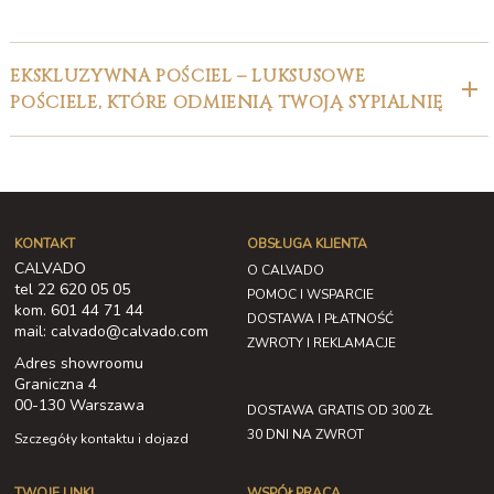
EKSKLUZYWNA POŚCIEL – LUKSUSOWE
POŚCIELE, KTÓRE ODMIENIĄ TWOJĄ SYPIALNIĘ
KONTAKT
OBSŁUGA KLIENTA
CALVADO
O CALVADO
tel 22 620 05 05
POMOC I WSPARCIE
kom. 601 44 71 44
DOSTAWA I PŁATNOŚĆ
mail: calvado@calvado.com
ZWROTY I REKLAMACJE
Adres showroomu
Graniczna 4
00-130 Warszawa
DOSTAWA GRATIS OD 300 ZŁ
30 DNI NA ZWROT
Szczegóły kontaktu i dojazd
TWOJE LINKI
WSPÓŁPRACA