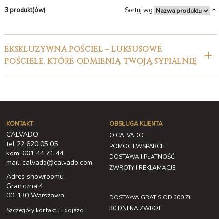
3 produkt(ów)
Sortuj wg
EKSKLUZYWNA POŚCIEL – LUKSUSOWE
POŚCIELE, KTÓRE ODMIENIĄ TWOJĄ SYPIALNIĘ
KONTAKT
OBSŁUGA KLIENTA
CALVADO
O CALVADO
tel 22 620 05 05
POMOC I WSPARCIE
kom. 601 44 71 44
DOSTAWA I PŁATNOŚĆ
mail: calvado@calvado.com
ZWROTY I REKLAMACJE
Adres showroomu
Graniczna 4
00-130 Warszawa
DOSTAWA GRATIS OD 300 ZŁ
30 DNI NA ZWROT
Szczegóły kontaktu i dojazd