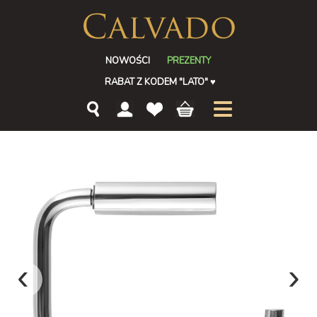
NOWOŚCI
PREZENTY
RABAT Z KODEM "LATO"
♥
‹
›