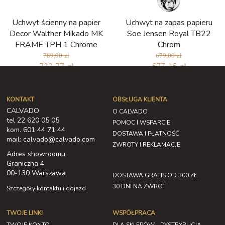
Uchwyt ścienny na papier
Uchwyt na zapas papieru
Decor Walther Mikado MK
Soe Jensen Royal TB22
FRAME TPH 1 Chrome
Chrom
789,00 zł
679,00 zł
733,77 zł
577,15 zł
Najniższa cena w ciągu ostatnich 30
dni: 577,15 zł
KONTAKT
OBSŁUGA KLIENTA
CALVADO
O CALVADO
tel 22 620 05 05
POMOC I WSPARCIE
kom. 601 44 71 44
DOSTAWA I PŁATNOŚĆ
mail: calvado@calvado.com
ZWROTY I REKLAMACJE
Adres showroomu
Graniczna 4
00-130 Warszawa
DOSTAWA GRATIS OD 300 ZŁ
30 DNI NA ZWROT
Szczegóły kontaktu i dojazd
TWOJE LINKI
WSPÓŁPRACA