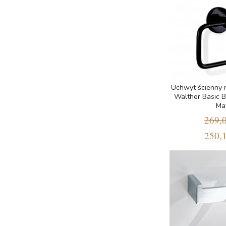
Uchwyt ścienny 
Walther Basic 
Ma
269,0
250,1