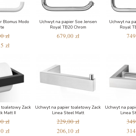
er Blomus Modo
Uchwyt na papier Soe Jensen
Uchwyt na pa
te
Royal TB20 Chrom
Royal T
0 zł
679,00 zł
749
5 zł
 toaletowy Zack
Uchwyt na papier toaletowy Zack
Uchwyt na papi
k Matt II
Linea Steel Matt
Linea St
0 zł
229,00 zł
349
0 zł
206,10 zł
314