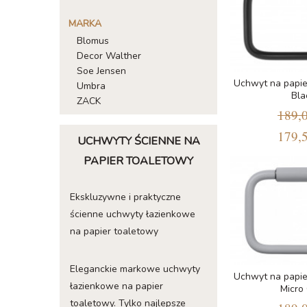
MARKA
Blomus
Decor Walther
Soe Jensen
Uchwyt na papi
Umbra
Bla
ZACK
189,0
179,5
UCHWYTY ŚCIENNE NA
PAPIER TOALETOWY
Ekskluzywne i praktyczne
ścienne uchwyty łazienkowe
na papier toaletowy
Eleganckie markowe uchwyty
Uchwyt na papi
łazienkowe na papier
Micro
toaletowy. Tylko najlepsze