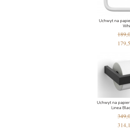
Uchwyt na papi
Whi
189,0
179,5
Uchwyt na papier
Linea Blac
349,0
314,1