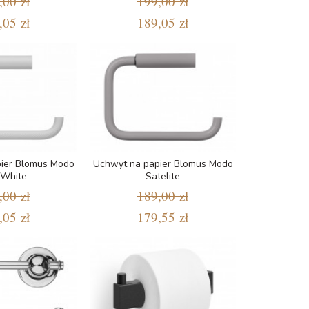
,00 zł
199,00 zł
,05 zł
189,05 zł
ier Blomus Modo
Uchwyt na papier Blomus Modo
 White
Satelite
,00 zł
189,00 zł
,05 zł
179,55 zł