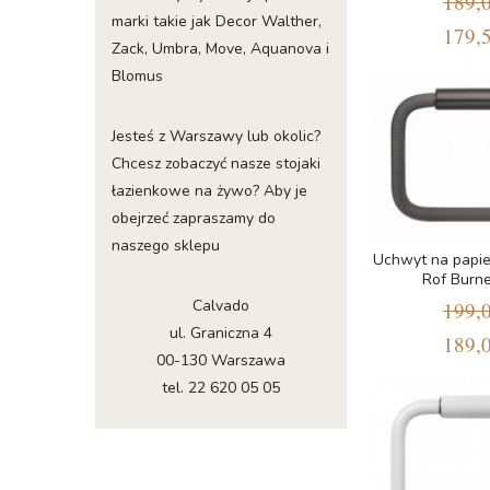
189,0
marki takie jak Decor Walther,
179,5
Zack, Umbra, Move, Aquanova i
Blomus
Jesteś z Warszawy lub okolic?
Chcesz zobaczyć nasze stojaki
łazienkowe na żywo? Aby je
obejrzeć zapraszamy do
naszego sklepu
Uchwyt na papi
Rof Burn
Calvado
199,0
ul. Graniczna 4
189,0
00-130 Warszawa
tel. 22 620 05 05