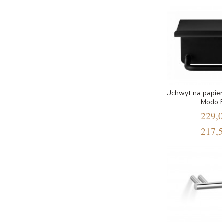
Uchwyt na papier
Modo 
229,0
217,5