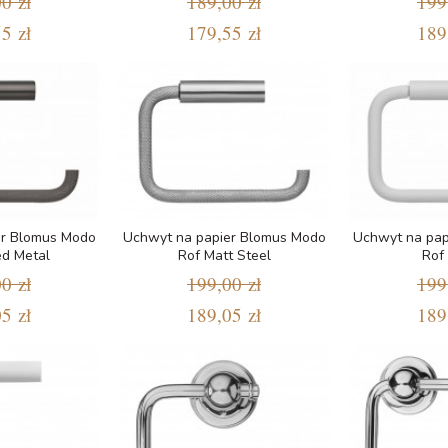
0 zł
189,00 zł
199
5 zł
179,55 zł
189
er Blomus Modo
Uchwyt na papier Blomus Modo
Uchwyt na pap
ed Metal
Rof Matt Steel
Rof
0 zł
199,00 zł
199
5 zł
189,05 zł
189