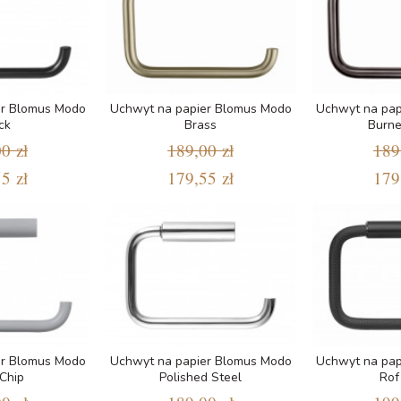
er Blomus Modo
Uchwyt na papier Blomus Modo
Uchwyt na pap
ck
Brass
Burne
0 zł
189,00 zł
189
5 zł
179,55 zł
179
er Blomus Modo
Uchwyt na papier Blomus Modo
Uchwyt na pap
 Chip
Polished Steel
Rof