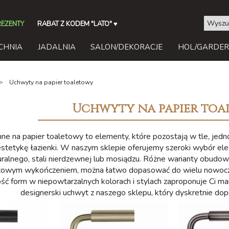
REZENTY
RABAT Z KODEM "LATO"
♥
CHNIA
JADALNIA
SALON/DEKORACJE
HOL/GARDE
Uchwyty na papier toaletowy
Uchwyty na papier to
ne na papier toaletowy to elementy, które pozostają w tle, jed
estetykę łazienki. W naszym sklepie oferujemy szeroki wybór e
uralnego, stali nierdzewnej lub mosiądzu. Różne warianty obudow
owym wykończeniem, można łatwo dopasować do wielu nowoczesn
ść form w niepowtarzalnych kolorach i stylach zaproponuje Ci mar
designerski uchwyt z naszego sklepu, który dyskretnie dope