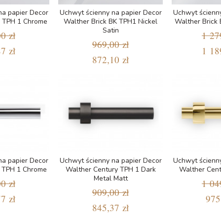
na papier Decor
Uchwyt ścienny na papier Decor
Uchwyt ścienny
K TPH 1 Chrome
Walther Brick BK TPH1 Nickel
Walther Brick
Satin
0 zł
1 27
969,00 zł
7 zł
1 18
872,10 zł
na papier Decor
Uchwyt ścienny na papier Decor
Uchwyt ścienny
y TPH 1 Chrome
Walther Century TPH 1 Dark
Walther Cent
Metal Matt
0 zł
1 04
909,00 zł
7 zł
975
845,37 zł