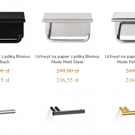
 z półką Blomus
Uchwyt na papier z półką Blomus
Uchwyt na papi
Black
Modo Matt Steel
Modo Pol
0 zł
249,00 zł
249
5 zł
236,55 zł
236