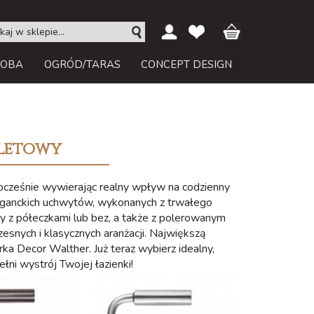
ROBA
OGRÓD/TARAS
CONCEPT DESIGN
aletowy
nocześnie wywierając realny wpływ na codzienny
leganckich uchwytów, wykonanych z trwałego
y z półeczkami lub bez, a także z polerowanym
ych i klasycznych aranżacji. Największą
ka Decor Walther. Już teraz wybierz idealny,
łni wystrój Twojej łazienki!