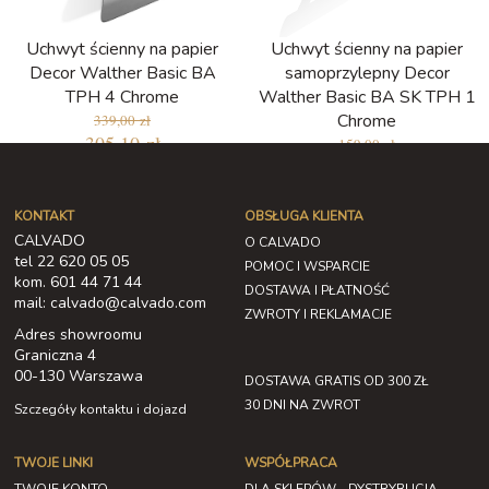
Uchwyt ścienny na papier
Uchwyt ścienny na papier
Decor Walther Basic BA
samoprzylepny Decor
TPH 4 Chrome
Walther Basic BA SK TPH 1
Chrome
339,00 zł
305,10 zł
159,00 zł
147,87 zł
KONTAKT
OBSŁUGA KLIENTA
CALVADO
O CALVADO
tel 22 620 05 05
POMOC I WSPARCIE
kom. 601 44 71 44
DOSTAWA I PŁATNOŚĆ
mail: calvado@calvado.com
ZWROTY I REKLAMACJE
Adres showroomu
Graniczna 4
00-130 Warszawa
DOSTAWA GRATIS OD 300 ZŁ
30 DNI NA ZWROT
Szczegóły kontaktu i dojazd
TWOJE LINKI
WSPÓŁPRACA