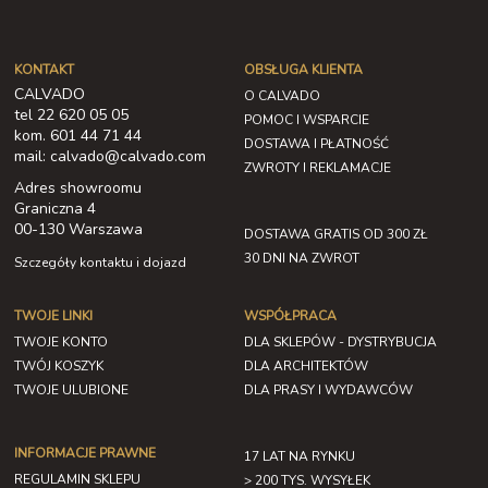
KONTAKT
OBSŁUGA KLIENTA
CALVADO
O CALVADO
tel 22 620 05 05
POMOC I WSPARCIE
kom. 601 44 71 44
DOSTAWA I PŁATNOŚĆ
mail: calvado@calvado.com
ZWROTY I REKLAMACJE
Adres showroomu
Graniczna 4
00-130 Warszawa
DOSTAWA GRATIS OD 300 ZŁ
30 DNI NA ZWROT
Szczegóły kontaktu i dojazd
TWOJE LINKI
WSPÓŁPRACA
TWOJE KONTO
DLA SKLEPÓW - DYSTRYBUCJA
TWÓJ KOSZYK
DLA ARCHITEKTÓW
TWOJE ULUBIONE
DLA PRASY I WYDAWCÓW
INFORMACJE PRAWNE
17 LAT NA RYNKU
REGULAMIN SKLEPU
> 200 TYS. WYSYŁEK