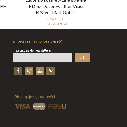
r
Lusterko kosmetyczne ścienne
 TPH
LED 5x Decor Walther Vision
R Silver Matt Optics
1 549,00 zł
1 440,57 zł
NEWSLETTER I SPOŁECZNOŚĆ
Zapisz się do newslettera:
OK
Obsługujemy płatności