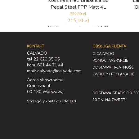
Kosz na śmieci Brabantia Bo
La
Pedal Steel FPP Matt 4L
O
239,00 zł
215,10 zł
Najniższa cena w ciągu ostatnich 30
dni: 239,00 zł
KONTAKT
OBSŁUGA KLIENTA
CALVADO
O CALVADO
tel 22 620 05 05
POMOC I WSPARCIE
kom. 601 44 71 44
DOSTAWA I PŁATNOŚĆ
mail: calvado@calvado.com
ZWROTY I REKLAMACJE
Adres showroomu
Graniczna 4
00-130 Warszawa
DOSTAWA GRATIS OD 300
30 DNI NA ZWROT
Szczegóły kontaktu i dojazd