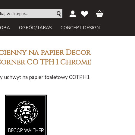
ROBA
OGRÓD/TARAS
CONCEPT DESIGN
cienny na papier Decor
orner CO TPH 1 Chrome
ny uchwyt na papier toaletowy COTPH1