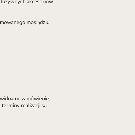
skluzywnych akcesoriów
hromowanego mosiądzu.
ywidualne zamówienie,
erminy realizacji są