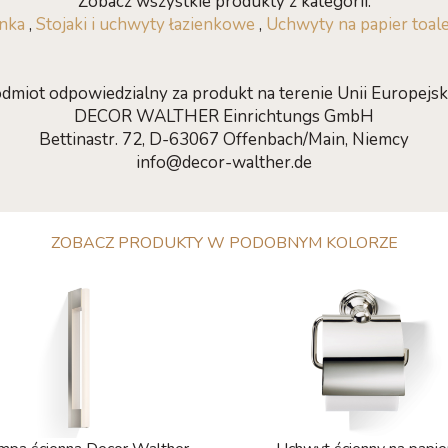
Zobacz wszystkie produkty z kategorii:
enka
,
Stojaki i uchwyty łazienkowe
,
Uchwyty na papier toal
dmiot odpowiedzialny za produkt na terenie Unii Europejski
DECOR WALTHER Einrichtungs GmbH
Bettinastr. 72, D-63067 Offenbach/Main, Niemcy
info@decor-walther.de
ZOBACZ PRODUKTY W PODOBNYM KOLORZE