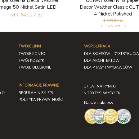
mpa ścienna Decor Walther
Uchwyt ścienny na papie
mega 50 Nickel Satin LED
Decor Walther Classic CL
1 645,17 zł
4 Nickel Polished
od
1 229,00 zł
1 142,97 zł
TWOJE LINKI
WSPÓŁPRACA
TWOJE KONTO
DLA SKLEPÓW - DYSTRYBUCJA
TWÓJ KOSZYK
DLA ARCHITEKTÓW
TWOJE ULUBIONE
DLA PRASY I WYDAWCÓW
INFORMACJE PRAWNE
17 LAT NA RYNKU
REGULAMIN SKLEPU
 ZŁ
> 200 TYS. WYSYŁEK
POLITYKA PRYWATNOŚCI
Nasze sukcesy