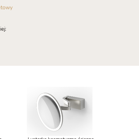
etowy
ej: