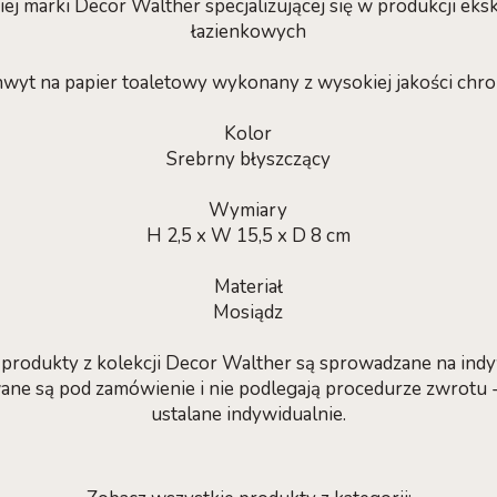
j marki Decor Walther specjalizującej się w produkcji ek
łazienkowych
hwyt na papier toaletowy wykonany z wysokiej jakości c
Kolor
Srebrny błyszczący
Wymiary
H 2,5 x W 15,5 x D 8 cm
Materiał
Mosiądz
rodukty z kolekcji Decor Walther są sprowadzane na ind
ne są pod zamówienie i nie podlegają procedurze zwrotu - t
ustalane indywidualnie.