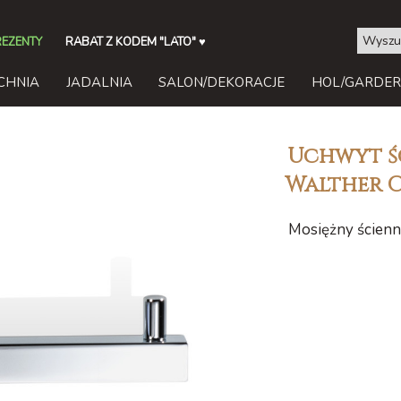
REZENTY
RABAT Z KODEM "LATO"
♥
CHNIA
JADALNIA
SALON/DEKORACJE
HOL/GARDE
Uchwyt ś
Walther C
Mosiężny ścien