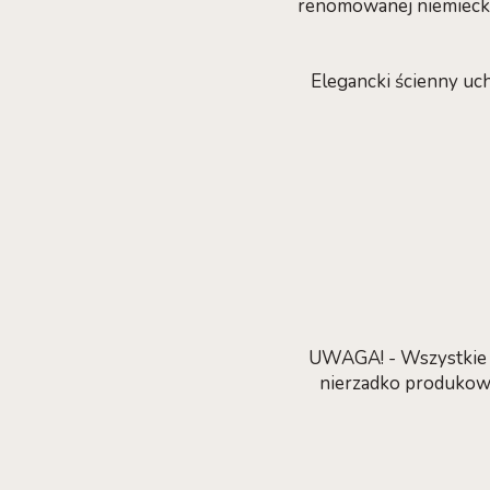
renomowanej niemieckie
Elegancki ścienny uc
UWAGA! - Wszystkie p
nierzadko produkowa