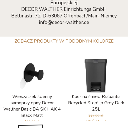
Europejskiej:
DECOR WALTHER Einrichtungs GmbH
Bettinastr. 72, D-63067 Offenbach/Main, Niemcy
info@decor-walther.de
ZOBACZ PRODUKTY W PODOBNYM KOLORZE
Wieszaczek ścienny
Kosz na śmieci Brabantia
samoprzylepny Decor
Recycled StepUp Grey Dark
Walther Basic BA SK HAK 4
25L
Black Matt
229,00 zł
206,10 zł
209,00 zł
194,37 zł