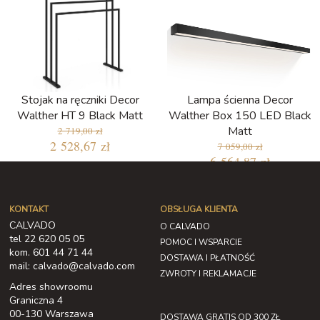
Stojak na ręczniki Decor
Lampa ścienna Decor
Walther HT 9 Black Matt
Walther Box 150 LED Black
Matt
2 719,00 zł
2 528,67 zł
7 059,00 zł
6 564,87 zł
KONTAKT
OBSŁUGA KLIENTA
CALVADO
O CALVADO
tel 22 620 05 05
POMOC I WSPARCIE
kom. 601 44 71 44
DOSTAWA I PŁATNOŚĆ
mail: calvado@calvado.com
ZWROTY I REKLAMACJE
Adres showroomu
Graniczna 4
00-130 Warszawa
DOSTAWA GRATIS OD 300 ZŁ