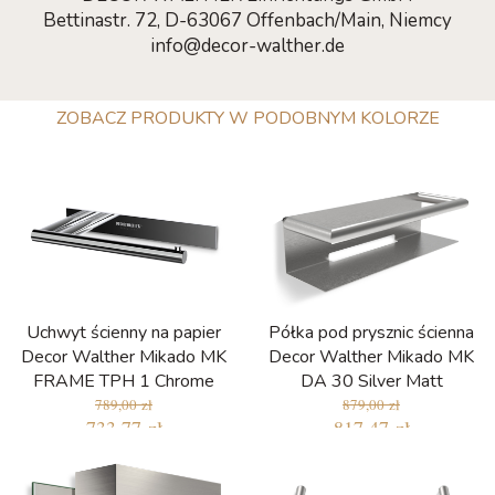
Bettinastr. 72, D-63067 Offenbach/Main, Niemcy
info@decor-walther.de
ZOBACZ PRODUKTY W PODOBNYM KOLORZE
Uchwyt ścienny na papier
Półka pod prysznic ścienna
Decor Walther Mikado MK
Decor Walther Mikado MK
FRAME TPH 1 Chrome
DA 30 Silver Matt
789,00 zł
879,00 zł
733,77 zł
817,47 zł