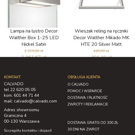
Lampa na lustro Decor
Wieszak reling na ręczniki
Walther Box 1-25 LED
Decor Walther Mikado MK
Nickel Satin
HTE 20 Silver Matt
2 219,00 zł
449,00 zł
2 063,67 zł
404,10 zł
KONTAKT
OBSŁUGA KLIENTA
CALVADO
O CALVADO
tel 22 620 05 05
POMOC I WSPARCIE
kom. 601 44 71 44
DOSTAWA I PŁATNOŚĆ
mail: calvado@calvado.com
ZWROTY I REKLAMACJE
Adres showroomu
Graniczna 4
00-130 Warszawa
DOSTAWA GRATIS OD 300 ZŁ
30 DNI NA ZWROT
Szczegóły kontaktu i dojazd