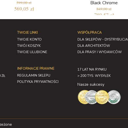
Black Chrome
599,00 zł
569,05 zł
849,00 zł
789,57 zł
TWOJE LINKI
WSPÓŁPRACA
TWOJE KONTO
DLA SKLEPÓW - DYSTRYBUCJA
TWÓJ KOSZYK
DLA ARCHITEKTÓW
TWOJE ULUBIONE
DLA PRASY I WYDAWCÓW
INFORMACJE PRAWNE
17 LAT NA RYNKU
REGULAMIN SKLEPU
 ZŁ
> 200 TYS. WYSYŁEK
POLITYKA PRYWATNOŚCI
Nasze sukcesy
rzeżone