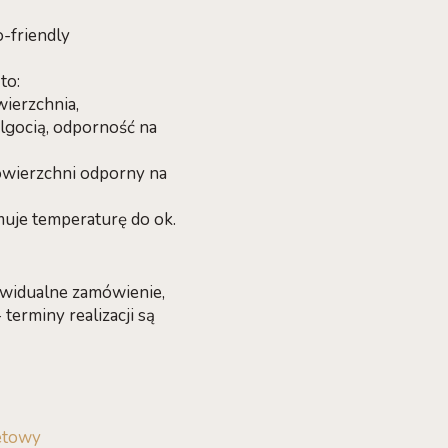
-friendly
to:
wierzchnia,
lgocią, odporność na
powierzchni odporny na
muje temperaturę do ok.
ywidualne zamówienie,
erminy realizacji są
etowy