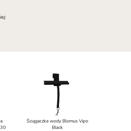
ej:
na
Ściągaczka wody Blomus Vipo
 30
Black