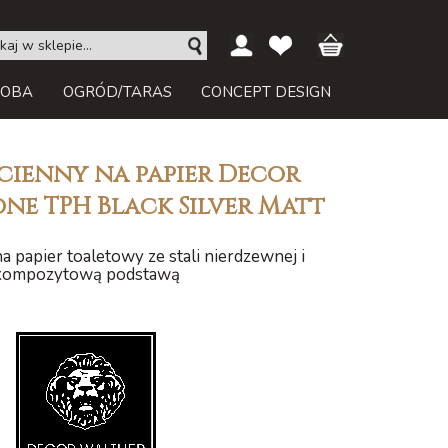
ROBA
OGRÓD/TARAS
CONCEPT DESIGN
cienny na papier Decor
ne TPH Black Silver Matt
 papier toaletowy ze stali nierdzewnej i
kompozytową podstawą