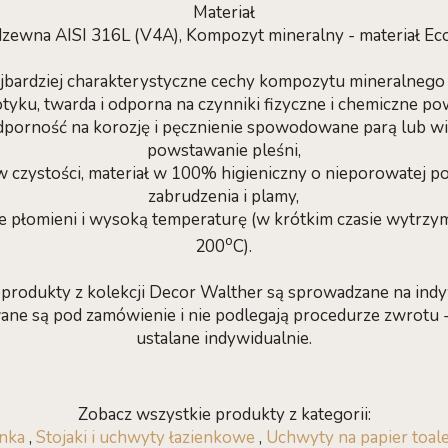
Materiał
rdzewna AISI 316L (V4A), Kompozyt mineralny - materiał Eco
jbardziej charakterystyczne cechy kompozytu mineralnego 
otyku, twarda i odporna na czynniki fizyczne i chemiczne po
dporność na korozję i pęcznienie spowodowane parą lub wi
powstawanie pleśni,
w czystości, materiał w 100% higieniczny o nieporowatej 
zabrudzenia i plamy,
ie płomieni i wysoką temperaturę (w krótkim czasie wytrzy
o
200
C).
rodukty z kolekcji Decor Walther są sprowadzane na ind
ne są pod zamówienie i nie podlegają procedurze zwrotu - t
ustalane indywidualnie.
Zobacz wszystkie produkty z kategorii:
enka
,
Stojaki i uchwyty łazienkowe
,
Uchwyty na papier toal