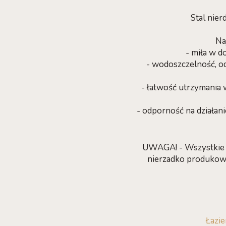
Stal nie
Na
- miła w d
- wodoszczelność, o
- łatwość utrzymania 
- odporność na działan
UWAGA! - Wszystkie p
nierzadko produkowa
Łazi