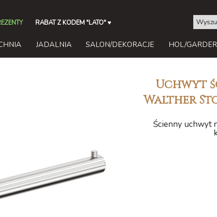
REZENTY
RABAT Z KODEM "LATO"
♥
CHNIA
JADALNIA
SALON/DEKORACJE
HOL/GARDE
Uchwyt ś
Walther Sto
Ścienny uchwyt na