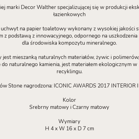
j marki Decor Walther specjalizującej się w produkcji ek
łazienkowych
 uchwyt na papier toaletowy wykonany z wysokiej jakości s
z podstawą z innowacyjnego, odpornego na uszkodzenia 
dla środowiska kompozytu mineralnego.
jest mieszanką naturalnych materiałów, żywic i polimerów,
do naturalnego kamienia, jest materiałem ekologicznym w
recyklingu.
któw Stone nagrodzona: ICONIC AWARDS 2017 INTERIOR
Kolor
Srebrny matowy i Czarny matowy
Wymiary
H 4 x W 16 x D 7 cm