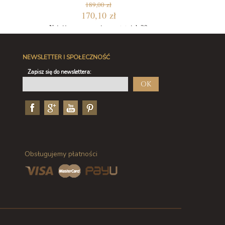
189,00 zł
170,10 zł
Najniższa cena w ciągu ostatnich 30
dni: 160,65 zł
NEWSLETTER I SPOŁECZNOŚĆ
Zapisz się do newslettera:
OK
Obsługujemy płatności