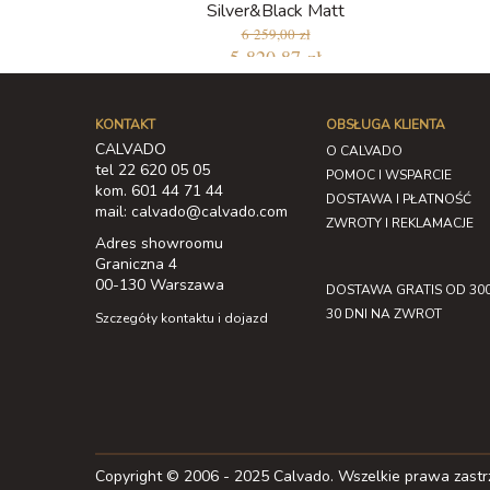
Silver&Black Matt
6 259,00 zł
5 820,87 zł
KONTAKT
OBSŁUGA KLIENTA
CALVADO
O CALVADO
tel 22 620 05 05
POMOC I WSPARCIE
kom. 601 44 71 44
DOSTAWA I PŁATNOŚĆ
mail: calvado@calvado.com
ZWROTY I REKLAMACJE
Adres showroomu
Graniczna 4
00-130 Warszawa
DOSTAWA GRATIS OD 300
30 DNI NA ZWROT
Szczegóły kontaktu i dojazd
Copyright © 2006 - 2025 Calvado. Wszelkie prawa zast