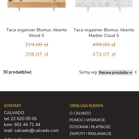
Taca organizer Blomus Abento
Taca orgaznier Blomus Abento
Wood S
Marble Cloud S
219,00 zł
499,00 zł
208,05 zł
474,05 zł
30 produkt(ów)
Sortuj wg
KONTAKT
OBSŁUGA KLIENTA
CALVADO
O CALVADO
tel 22 620 05 05
POMOC I WSPARCIE
kom. 601 44 71 44
DOSTAWA I PŁATNOŚĆ
mail: calvado@calvado.com
ZWROTY I REKLAMACJE