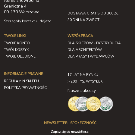
Adres showroomu
Graniczna 4
00-130 Warszawa
DOSTAWA GRATIS OD 300 ZŁ
30 DNI NA ZWROT
Szczegóły kontaktu i dojazd
TWOJE LINKI
WSPÓŁPRACA
TWOJE KONTO
DLA SKLEPÓW - DYSTRYBUCJA
TWÓJ KOSZYK
DLA ARCHITEKTÓW
TWOJE ULUBIONE
DLA PRASY I WYDAWCÓW
INFORMACJE PRAWNE
17 LAT NA RYNKU
REGULAMIN SKLEPU
> 200 TYS. WYSYŁEK
POLITYKA PRYWATNOŚCI
Nasze sukcesy
NEWSLETTER I SPOŁECZNOŚĆ
Zapisz się do newslettera: