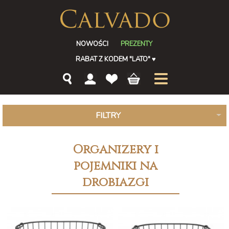
NOWOŚCI
PREZENTY
RABAT Z KODEM "LATO"
♥
FILTRY
Organizery i
pojemniki na
drobiazgi