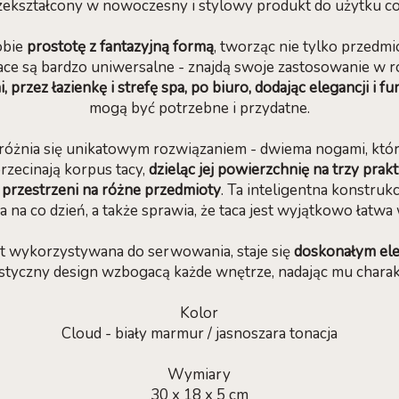
rzekształcony w nowoczesny i stylowy produkt do użytku c
obie
prostotę z fantazyjną formą
, tworząc nie tylko przedmio
Tace są bardzo uniwersalne - znajdą swoje zastosowanie w 
, przez łazienkę i strefę spa, po biuro, dodając elegancji i f
mogą być potrzebne i przydatne.
różnia się unikatowym rozwiązaniem - dwiema nogami, które
rzecinają korpus tacy,
dzieląc jej powierzchnię na trzy prak
ł przestrzeni na różne przedmioty
. Ta inteligentna konstru
 na co dzień, a także sprawia, że taca jest wyjątkowo łatwa
st wykorzystywana do serwowania, staje się
doskonałym el
istyczny design wzbogacą każde wnętrze, nadając mu charakt
Kolor
Cloud - biały marmur / jasnoszara tonacja
Wymiary
30 x 18 x 5 cm