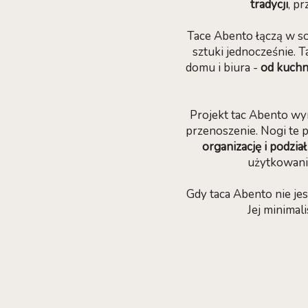
tradycji
, p
Tace Abento łączą w s
sztuki jednocześnie. 
domu i biura -
od kuchni
Projekt tac Abento wy
przenoszenie. Nogi te p
organizację i podzia
użytkowania
Gdy taca Abento nie je
Jej minimal