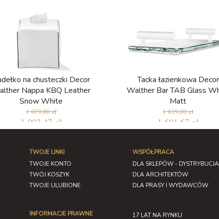
dełko na chusteczki Decor
Tacka łazienkowa Decor
lther Nappa KBQ Leather
Walther Bar TAB Glass Wh
Snow White
Matt
1 079,00 zł
1 819,00 zł
1 003,47 zł
1 691,67 zł
TWOJE LINKI
WSPÓŁPRACA
TWOJE KONTO
DLA SKLEPÓW - DYSTRYBUCJA
TWÓJ KOSZYK
DLA ARCHITEKTÓW
TWOJE ULUBIONE
DLA PRASY I WYDAWCÓW
INFORMACJE PRAWNE
17 LAT NA RYNKU