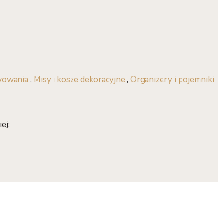
wowania
,
Misy i kosze dekoracyjne
,
Organizery i pojemniki
ej: