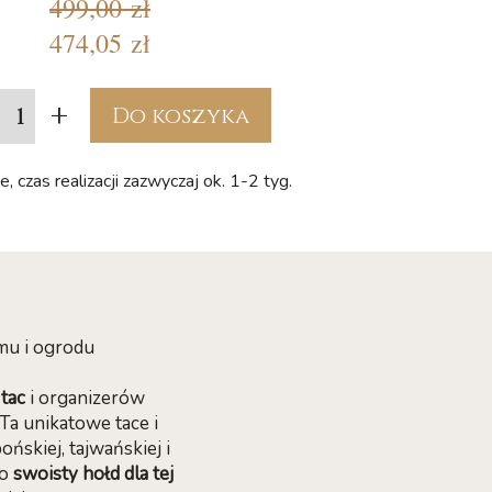
499,00 zł
474,05 zł
+
Do koszyka
, czas realizacji zazwyczaj ok. 1-2 tyg.
mu i ogrodu
tac
i organizerów
Ta unikatowe tace i
ońskiej, tajwańskiej i
to
swoisty hołd dla tej