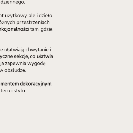
odziennego.
t użytkowy, ale i dzieło
różnych przestrzeniach
unkcjonalności
tam, gdzie
 ułatwiają chwytanie i
tyczne sekcje, co ułatwia
kcja zapewnia wygodę
 w obsłudze.
ementem dekoracyjnym
.
eru i stylu.