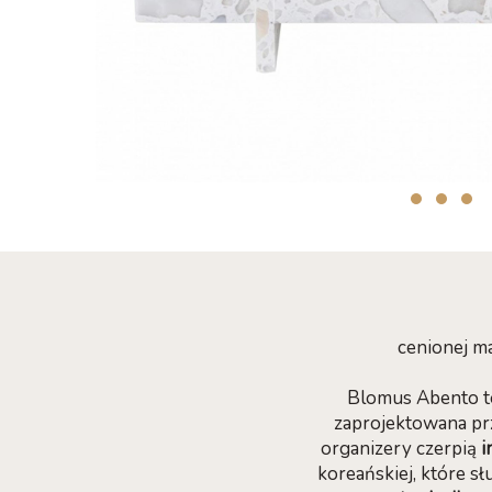
cenionej m
Blomus Abento t
zaprojektowana prz
organizery czerpią
i
koreańskiej, które 