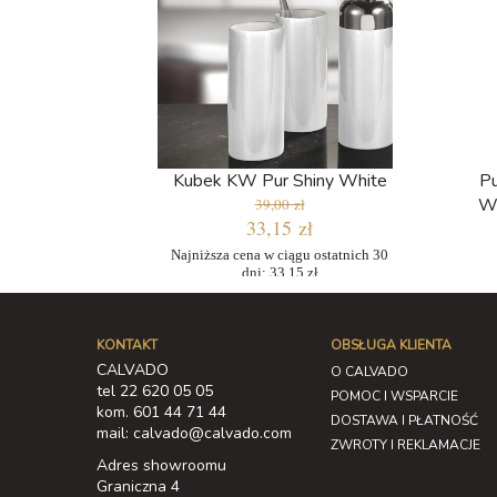
Kubek KW Pur Shiny White
Pu
Wa
39,00 zł
33,15 zł
Najniższa cena w ciągu ostatnich 30
dni: 33,15 zł
KONTAKT
OBSŁUGA KLIENTA
CALVADO
O CALVADO
tel 22 620 05 05
POMOC I WSPARCIE
kom. 601 44 71 44
DOSTAWA I PŁATNOŚĆ
mail: calvado@calvado.com
ZWROTY I REKLAMACJE
Adres showroomu
Graniczna 4