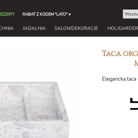
REZENTY
RABAT Z KODEM "LATO"
♥
CHNIA
JADALNIA
SALON/DEKORACJE
HOL/GARDE
Taca org
Elegancka taca