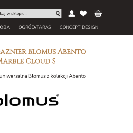
ROBA
OGRÓD/TARAS
CONCEPT DESIGN
aznier Blomus Abento
Marble Cloud S
 uniwersalna Blomus z kolekcji Abento