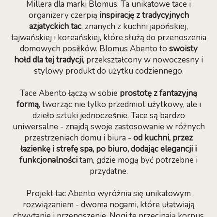
Millera dla marki Blomus. Ta unikatowe tace i
organizery czerpią
inspirację z tradycyjnych
azjatyckich tac
, znanych z kuchni japońskiej,
tajwańskiej i koreańskiej, które służą do przenoszenia
domowych posiłków. Blomus Abento to
swoisty
hołd dla tej tradycji
, przekształcony w nowoczesny i
stylowy produkt do użytku codziennego.
Tace Abento łączą w sobie
prostotę z fantazyjną
formą
, tworząc nie tylko przedmiot użytkowy, ale i
dzieło sztuki jednocześnie. Tace są bardzo
uniwersalne - znajdą swoje zastosowanie w różnych
przestrzeniach domu i biura -
od kuchni, przez
łazienkę i strefę spa, po biuro, dodając elegancji i
funkcjonalności
tam, gdzie mogą być potrzebne i
przydatne.
Projekt tac Abento wyróżnia się unikatowym
rozwiązaniem - dwoma nogami, które ułatwiają
chwytanie i przenoszenie. Nogi te przecinają korpus