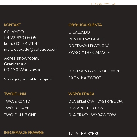
1 198,77 zł
KONTAKT
OBSŁUGA KLIENTA
CALVADO
O CALVADO
tel 22 620 05 05
POMOC I WSPARCIE
kom. 601 44 71 44
DOSTAWA I PŁATNOŚĆ
mail: calvado@calvado.com
ZWROTY I REKLAMACJE
Adres showroomu
Graniczna 4
00-130 Warszawa
DOSTAWA GRATIS OD 300 ZŁ
30 DNI NA ZWROT
Szczegóły kontaktu i dojazd
TWOJE LINKI
WSPÓŁPRACA
TWOJE KONTO
DLA SKLEPÓW - DYSTRYBUCJA
TWÓJ KOSZYK
DLA ARCHITEKTÓW
TWOJE ULUBIONE
DLA PRASY I WYDAWCÓW
INFORMACJE PRAWNE
17 LAT NA RYNKU