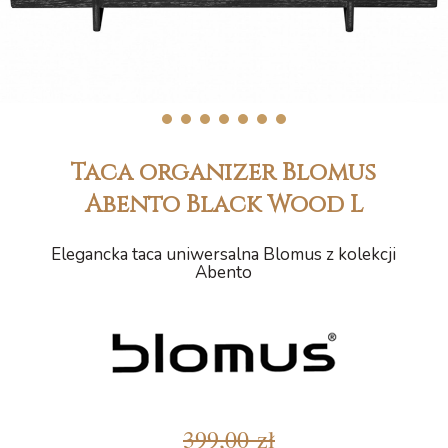
1
2
3
4
5
6
7
Taca organizer Blomus
Abento Black Wood L
Elegancka taca uniwersalna Blomus z kolekcji
Abento
399,00 zł