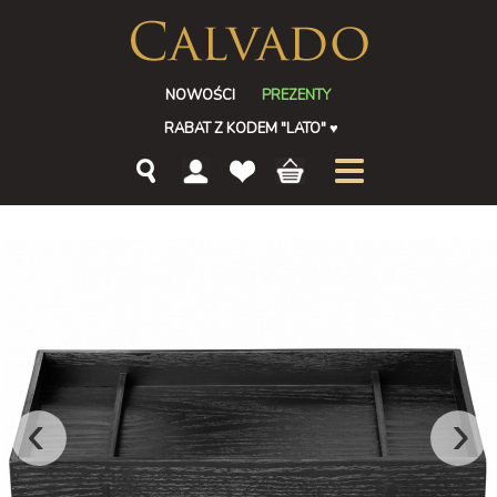
NOWOŚCI
PREZENTY
RABAT Z KODEM "LATO"
♥
‹
›