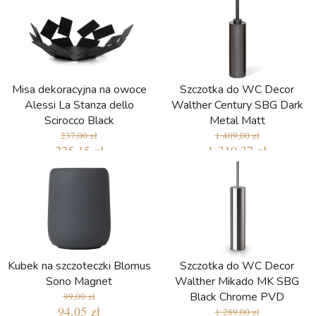
Misa dekoracyjna na owoce
Szczotka do WC Decor
Alessi La Stanza dello
Walther Century SBG Dark
Scirocco Black
Metal Matt
237,00 zł
1 409,00 zł
225,15 zł
1 310,37 zł
Kubek na szczoteczki Blomus
Szczotka do WC Decor
Sono Magnet
Walther Mikado MK SBG
Black Chrome PVD
99,00 zł
94,05 zł
1 289,00 zł