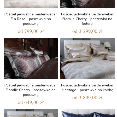
Pościel jedwabna Seidenweber
Pościel jedwabna Seidenweber
Ela Rose - poszewka na
Floralie Cherry - poszewka na
poduszkę
kołdrę
od
799,00 zł
od
3 299,00 zł
Pościel jedwabna Seidenweber
Pościel jedwabna Seidenweber
Floralie Cherry - poszewka na
Heritage - poszewka na kołdrę
poduszkę
od
3 899,00 zł
od
649,00 zł