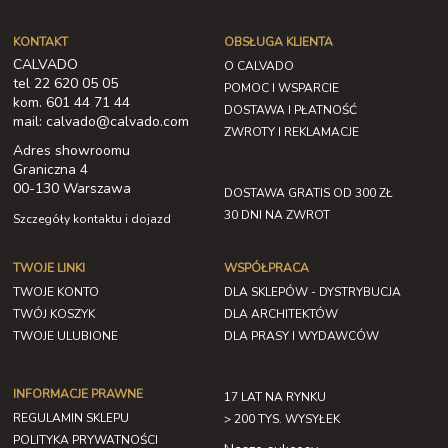
KONTAKT
OBSŁUGA KLIENTA
CALVADO
O CALVADO
tel 22 620 05 05
POMOC I WSPARCIE
kom. 601 44 71 44
DOSTAWA I PŁATNOŚĆ
mail: calvado@calvado.com
ZWROTY I REKLAMACJE
Adres showroomu
Graniczna 4
00-130 Warszawa
DOSTAWA GRATIS OD 300 ZŁ
30 DNI NA ZWROT
Szczegóły kontaktu i dojazd
TWOJE LINKI
WSPÓŁPRACA
TWOJE KONTO
DLA SKLEPÓW - DYSTRYBUCJA
TWÓJ KOSZYK
DLA ARCHITEKTÓW
TWOJE ULUBIONE
DLA PRASY I WYDAWCÓW
INFORMACJE PRAWNE
17 LAT NA RYNKU
REGULAMIN SKLEPU
> 200 TYS. WYSYŁEK
POLITYKA PRYWATNOŚCI