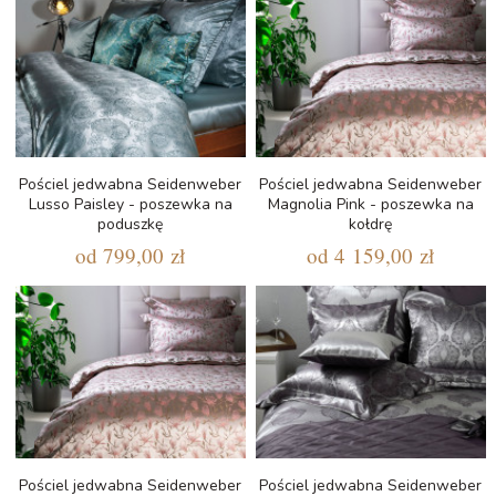
Pościel jedwabna Seidenweber
Pościel jedwabna Seidenweber
Lusso Paisley - poszewka na
Magnolia Pink - poszewka na
poduszkę
kołdrę
od
799,00 zł
od
4 159,00 zł
Pościel jedwabna Seidenweber
Pościel jedwabna Seidenweber