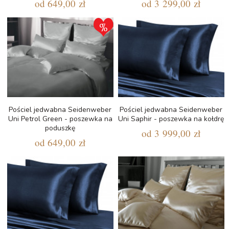
od
649,00 zł
od
3 299,00 zł
Pościel jedwabna Seidenweber
Pościel jedwabna Seidenweber
Uni Petrol Green - poszewka na
Uni Saphir - poszewka na kołdrę
poduszkę
od
3 999,00 zł
od
649,00 zł