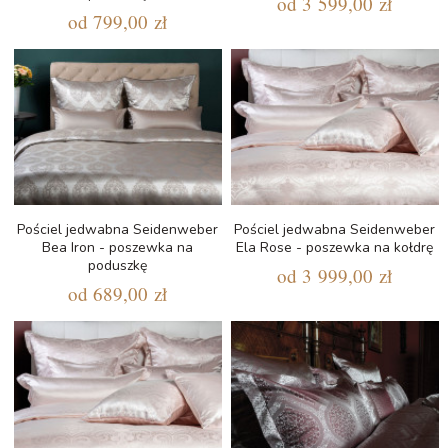
od
3 599,00 zł
od
799,00 zł
Pościel jedwabna Seidenweber
Pościel jedwabna Seidenweber
Bea Iron - poszewka na
Ela Rose - poszewka na kołdrę
poduszkę
od
3 999,00 zł
od
689,00 zł