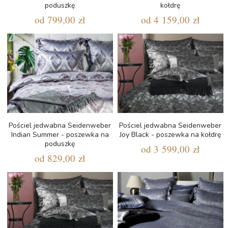
poduszkę
kołdrę
od
799,00 zł
od
4 159,00 zł
Pościel jedwabna Seidenweber
Pościel jedwabna Seidenweber
Indian Summer - poszewka na
Joy Black - poszewka na kołdrę
poduszkę
od
3 599,00 zł
od
829,00 zł