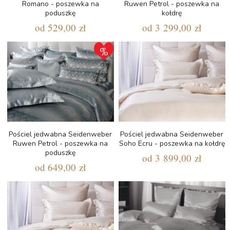
Romano - poszewka na
Ruwen Petrol - poszewka na
poduszkę
kołdrę
od
529,00 zł
od
3 299,00 zł
Pościel jedwabna Seidenweber
Pościel jedwabna Seidenweber
Ruwen Petrol - poszewka na
Soho Ecru - poszewka na kołdrę
poduszkę
od
3 899,00 zł
od
649,00 zł