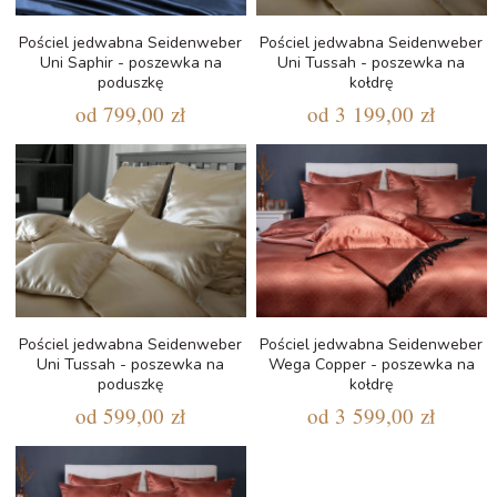
Pościel jedwabna Seidenweber
Pościel jedwabna Seidenweber
Uni Saphir - poszewka na
Uni Tussah - poszewka na
poduszkę
kołdrę
od
799,00 zł
od
3 199,00 zł
Pościel jedwabna Seidenweber
Pościel jedwabna Seidenweber
Uni Tussah - poszewka na
Wega Copper - poszewka na
poduszkę
kołdrę
od
599,00 zł
od
3 599,00 zł