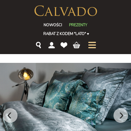
NOWOŚCI
PREZENTY
RABAT Z KODEM "LATO"
♥
‹
›