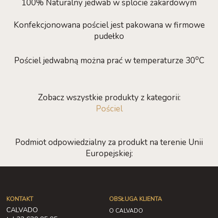
100% Naturalny jedwab w splocie żakardowym
Konfekcjonowana pościel jest pakowana w firmowe
pudełko
o
Pościel jedwabną można prać w temperaturze 30
C
Zobacz wszystkie produkty z kategorii:
Pościel
Podmiot odpowiedzialny za produkt na terenie Unii
Europejskiej:
KONTAKT
OBSŁUGA KLIENTA
CALVADO
O CALVADO