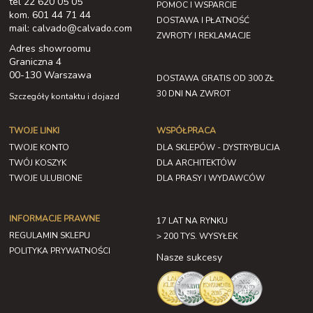
tel 22 620 05 05
POMOC I WSPARCIE
kom. 601 44 71 44
DOSTAWA I PŁATNOŚĆ
mail: calvado@calvado.com
ZWROTY I REKLAMACJE
Adres showroomu
Graniczna 4
00-130 Warszawa
DOSTAWA GRATIS OD 300 ZŁ
30 DNI NA ZWROT
Szczegóły kontaktu i dojazd
TWOJE LINKI
WSPÓŁPRACA
TWOJE KONTO
DLA SKLEPÓW - DYSTRYBUCJA
TWÓJ KOSZYK
DLA ARCHITEKTÓW
TWOJE ULUBIONE
DLA PRASY I WYDAWCÓW
INFORMACJE PRAWNE
17 LAT NA RYNKU
REGULAMIN SKLEPU
> 200 TYS. WYSYŁEK
POLITYKA PRYWATNOŚCI
Nasze sukcesy